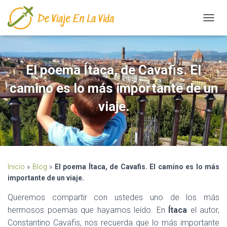
CAMBI
El poema Ítaca, de Cavafis. El
camino es lo más importante de un
viaje.
Inicio
»
Blog
»
El poema Ítaca, de Cavafis. El camino es lo más
importante de un viaje.
Queremos compartir con ustedes uno de los más
hermosos poemas que hayamos leído. En
Ítaca
el autor,
Constantino Cavafis, nos recuerda que lo más importante