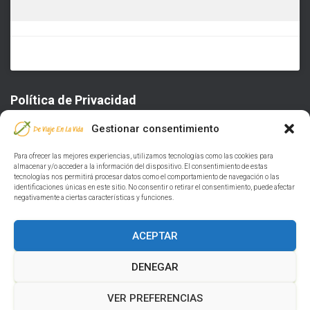
Política de Privacidad
Gestionar consentimiento
POLÍTICA DE PRIVACIDAD
Para ofrecer las mejores experiencias, utilizamos tecnologías como las cookies para
almacenar y/o acceder a la información del dispositivo. El consentimiento de estas
DISEÑO Y DESARROLLO – ESQUINADEV
tecnologías nos permitirá procesar datos como el comportamiento de navegación o las
identificaciones únicas en este sitio. No consentir o retirar el consentimiento, puede afectar
negativamente a ciertas características y funciones.
POLÍTICA DE COOKIES (UE)
ACEPTAR
Seguinos en Pinterest
DENEGAR
VER PREFERENCIAS